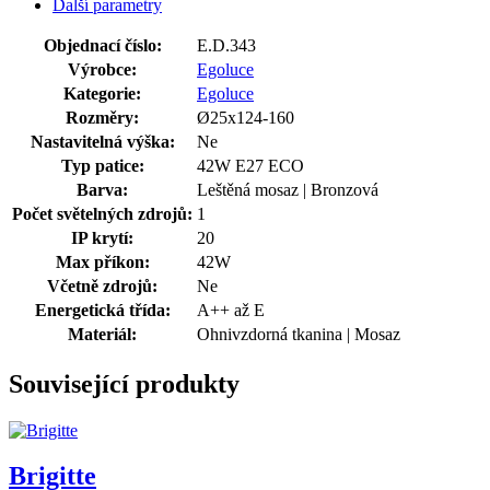
Další parametry
Objednací číslo:
E.D.343
Výrobce:
Egoluce
Kategorie:
Egoluce
Rozměry:
Ø25x124-160
Nastavitelná výška:
Ne
Typ patice:
42W E27 ECO
Barva:
Leštěná mosaz | Bronzová
Počet světelných zdrojů:
1
IP krytí:
20
Max příkon:
42W
Včetně zdrojů:
Ne
Energetická třída:
A++ až E
Materiál:
Ohnivzdorná tkanina | Mosaz
Související produkty
Brigitte