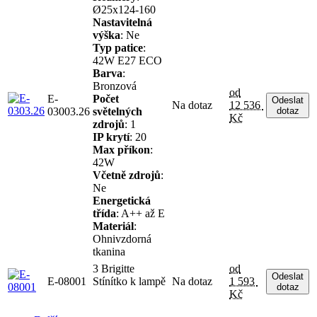
Ø25x124-160
Nastavitelná
výška
: Ne
Typ patice
:
42W E27 ECO
Barva
:
Bronzová
od
E-
Počet
Odeslat
Na dotaz
12 536
03003.26
světelných
dotaz
Kč
zdrojů
: 1
IP krytí
: 20
Max příkon
:
42W
Včetně zdrojů
:
Ne
Energetická
třída
: A++ až E
Materiál
:
Ohnivzdorná
tkanina
3 Brigitte
od
Odeslat
E-08001
Stínítko k lampě
Na dotaz
1 593
dotaz
Kč