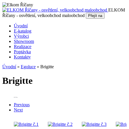
ELKOM
Říčany - osvětlení, velkoobchod maloobchod
Přejít na
Úvodní
E-katalog
Výrobci
Showroom
Realizace
Poptávka
Kontakty
Úvodní
»
Egoluce
»
Brigitte
Brigitte
Previous
Next