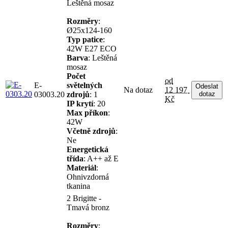
Leštěná mosaz
Rozměry
:
Ø25x124-160
Typ patice
:
42W E27 ECO
Barva
: Leštěná
mosaz
Počet
od
E-
světelných
Odeslat
Na dotaz
12 197
03003.20
zdrojů
: 1
dotaz
Kč
IP krytí
: 20
Max příkon
:
42W
Včetně zdrojů
:
Ne
Energetická
třída
: A++ až E
Materiál
:
Ohnivzdorná
tkanina
2 Brigitte -
Tmavá bronz
Rozměry
: