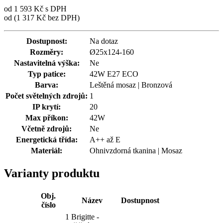
od 1 593 Kč s DPH
od (1 317 Kč bez DPH)
Dostupnost:
Na dotaz
Rozměry:
Ø25x124-160
Nastavitelná výška:
Ne
Typ patice:
42W E27 ECO
Barva:
Leštěná mosaz | Bronzová
Počet světelných zdrojů:
1
IP krytí:
20
Max příkon:
42W
Včetně zdrojů:
Ne
Energetická třída:
A++ až E
Materiál:
Ohnivzdorná tkanina | Mosaz
Varianty produktu
Obj.
Název
Dostupnost
číslo
1 Brigitte -