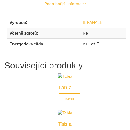
Podrobnější informace
Výrobce:
IL FANALE
Včetně zdrojů:
Ne
Energetická třída:
A++ až E
Související produkty
Tabia
Detail
Tabia