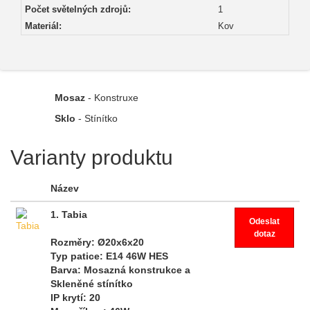
Počet světelných zdrojů:
1
Materiál:
Kov
Mosaz
- Konstruxe
Sklo
- Stínítko
Varianty produktu
Název
1. Tabia
Odeslat
dotaz
Rozměry
: Ø20x6x20
Typ patice
: E14 46W HES
Barva
: Mosazná konstrukce a
Skleněné stínítko
IP krytí
: 20