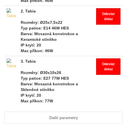
Max příkon
: 46W
2. Tabia
Odeslat
dotaz
Rozměry
: Ø25x7,5x22
Typ patice
: E14 46W HES
Barva
: Mosazná konstrukce a
Keramické stínítko
IP krytí
: 20
Max příkon
: 46W
3. Tabia
Odeslat
dotaz
Rozměry
: Ø30x10x26
Typ patice
: E27 77W HES
Barva
: Mosazná konstrukce a
Skleněné stínítko
IP krytí
: 20
Max příkon
: 77W
Další parametry